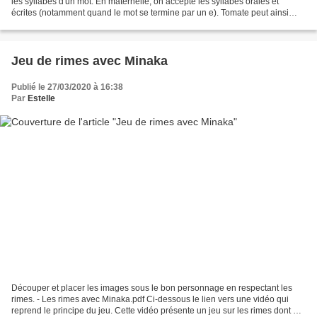
les syllabes d'un mot. En maternelle, on accepte les syllabes orales et
écrites (notamment quand le mot se termine par un e). Tomate peut ainsi
avoir 2 ou 3 syllabes selon comment...
Jeu de rimes avec Minaka
Publié le 27/03/2020 à 16:38
Par
Estelle
Découper et placer les images sous le bon personnage en respectant les
rimes. - Les rimes avec Minaka.pdf Ci-dessous le lien vers une vidéo qui
reprend le principe du jeu. Cette vidéo présente un jeu sur les rimes dont un